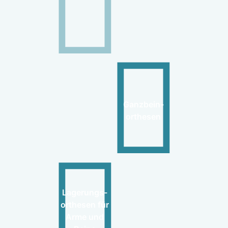
Ganzbein-
orthesen
Lagerungs-
orthesen für
Arme und