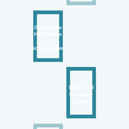
Dynamische
Fußorthesen
und
Schuheinlagen
Sichel- und
Klumpfuß-
schienen