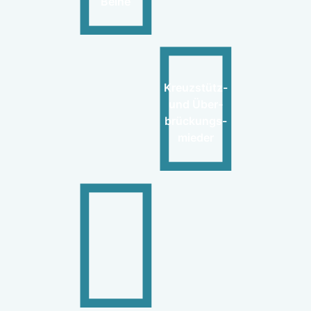
Beine
Kreuzstütz-
und Über-
brückungs-
mieder